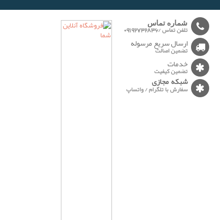
-------
شماره تماس
تلفن تماس /09192732836
ارسال سریع مرسوله
تضمین اصالت
خدمات
تضمین کیفیت
شبکه مجازی
سفارش با تلگرام / واتساپ