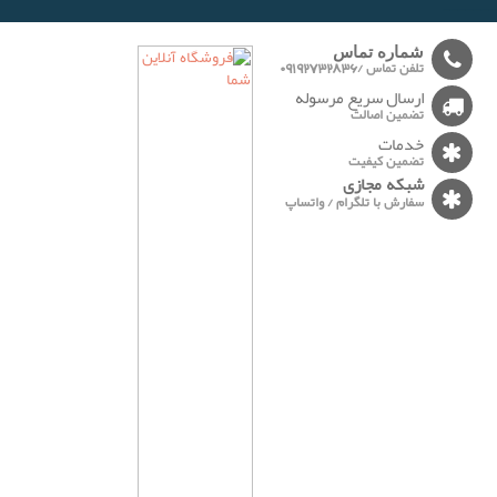
-------
شماره تماس
تلفن تماس /09192732836
ارسال سریع مرسوله
تضمین اصالت
خدمات
تضمین کیفیت
شبکه مجازی
سفارش با تلگرام / واتساپ