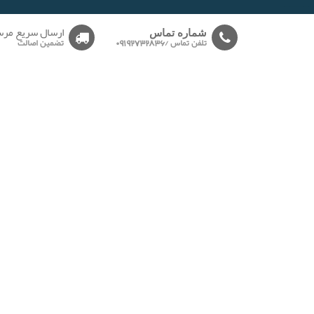
-------
ارسال سریع مرس
شماره تماس
تلفن تماس /09192732836
تضمین اصالت