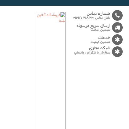
-------
شماره تماس
تلفن تماس /09192732836
ارسال سریع مرسوله
تضمین اصالت
خدمات
تضمین کیفیت
شبکه مجازی
سفارش با تلگرام / واتساپ